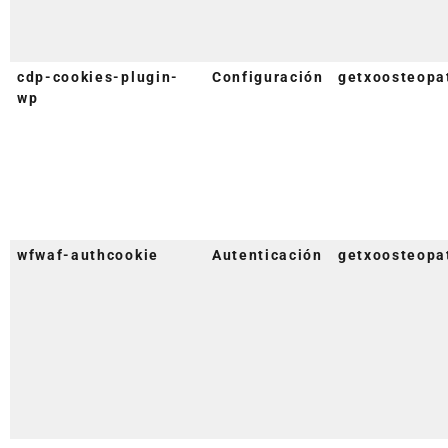
cdp-cookies-plugin-
Configuración
getxoosteopa
wp
wfwaf-authcookie
Autenticación
getxoosteopa