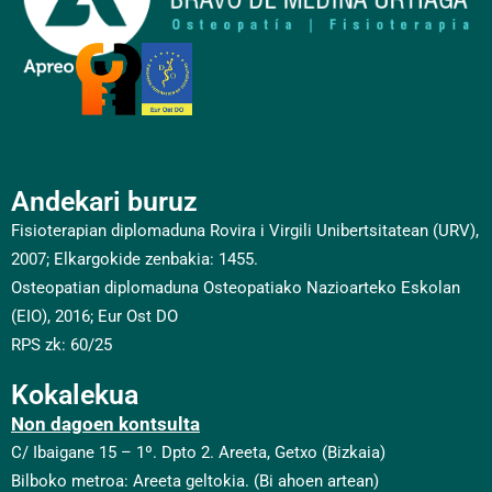
Andekari buruz
Fisioterapian diplomaduna Rovira i Virgili Unibertsitatean (URV),
2007; Elkargokide zenbakia: 1455.
Osteopatian diplomaduna Osteopatiako Nazioarteko Eskolan
(EIO), 2016; Eur Ost DO
RPS zk: 60/25
Kokalekua
Non dagoen kontsulta
C/ Ibaigane 15 – 1º. Dpto 2.
Areeta, Getxo (Bizkaia)
Bilboko metroa: Areeta geltokia. (Bi ahoen artean)