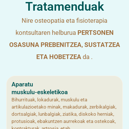
Tratamenduak
Nire osteopatia eta fisioterapia
kontsultaren helburua
PERTSONEN
OSASUNA PREBENITZEA, SUSTATZEA
ETA HOBETZEA
da .
Aparatu
muskulu-eskeletikoa
Bihurrituak, lokadurak, muskulu eta
artikulazioetako minak, makadurak, zerbikalgiak,
dortsalgiak, lunbalgiak, ziatika, diskoko herniak,
protusioak, ebakuntzen aurrekoak eta ostekoak,
kontrakturak, artrosia, etab.