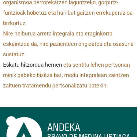
organismoa berrorekatzen laguntzeko, gorputz-
funtzioak hobetuz eta hainbat gaitzen errekuperazioa
bizkortuz.
Nire helburua arreta integrala eta eraginkorra
eskaintzea da, nire pazienteen ongizatea eta osasuna
sustatuz.
Eskatu hitzordua hemen
eta sentitu lehen pertsonan
minik gabeko bizitza bat, modu integralean zaintzen
zaituen tratamendu pertsonalizatu batekin.