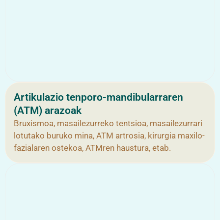
Artikulazio tenporo-mandibularraren
(ATM) arazoak
Bruxismoa, masailezurreko tentsioa, masailezurrari
lotutako buruko mina, ATM artrosia, kirurgia maxilo-
fazialaren ostekoa, ATMren haustura, etab.