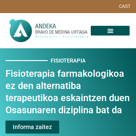
CAST
FISIOTERAPIA
Fisioterapia farmakologikoa
ez den alternatiba
terapeutikoa eskaintzen duen
Osasunaren diziplina bat da
Informa zaitez