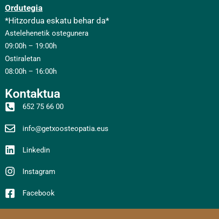
Ordutegia
*Hitzordua eskatu behar da*
Astelehenetik ostegunera
09:00h – 19:00h
Ostiraletan
08:00h – 16:00h
Kontaktua
652 75 66 00
info@getxoosteopatia.eus
Linkedin
Instagram
Facebook