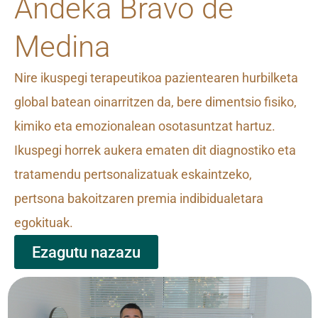
Andeka Bravo de
Medina
Nire ikuspegi terapeutikoa pazientearen hurbilketa
global batean oinarritzen da, bere dimentsio fisiko,
kimiko eta emozionalean osotasuntzat hartuz.
Ikuspegi horrek aukera ematen dit diagnostiko eta
tratamendu pertsonalizatuak eskaintzeko,
pertsona bakoitzaren premia indibidualetara
egokituak.
Ezagutu nazazu