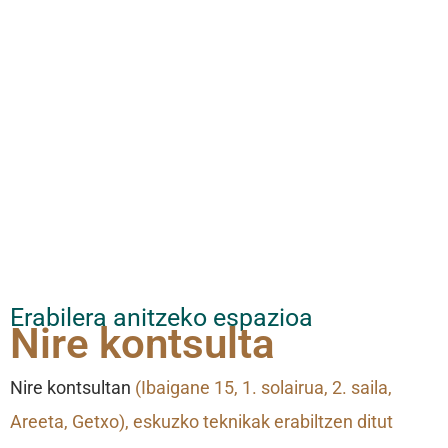
Erabilera anitzeko espazioa
Nire kontsulta
Nire kontsultan
(Ibaigane 15, 1. solairua, 2. saila,
Areeta, Getxo), eskuzko teknikak erabiltzen ditut