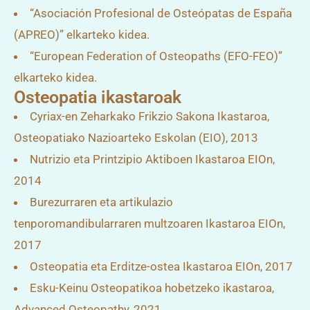
“Asociación Profesional de Osteópatas de España
(APREO)” elkarteko kidea.
“European Federation of Osteopaths (EFO-FEO)”
elkarteko kidea.
Osteopatia ikastaroak
Cyriax-en Zeharkako Frikzio Sakona Ikastaroa,
Osteopatiako Nazioarteko Eskolan (EIO), 2013
Nutrizio eta Printzipio Aktiboen Ikastaroa EIOn,
2014
Burezurraren eta artikulazio
tenporomandibularraren multzoaren Ikastaroa EIOn,
2017
Osteopatia eta Erditze-ostea Ikastaroa EIOn, 2017
Esku-Keinu Osteopatikoa hobetzeko ikastaroa,
Advanced Osteopathy, 2021