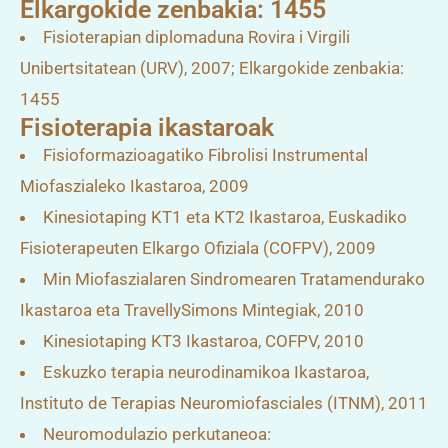
Elkargokide zenbakia: 1455
Fisioterapian diplomaduna Rovira i Virgili
Unibertsitatean (URV), 2007; Elkargokide zenbakia:
1455
Fisioterapia ikastaroak
Fisioformazioagatiko Fibrolisi Instrumental
Miofaszialeko Ikastaroa, 2009
Kinesiotaping KT1 eta KT2 Ikastaroa, Euskadiko
Fisioterapeuten Elkargo Ofiziala (COFPV), 2009
Min Miofaszialaren Sindromearen Tratamendurako
Ikastaroa eta TravellySimons Mintegiak, 2010
Kinesiotaping KT3 Ikastaroa, COFPV, 2010
Eskuzko terapia neurodinamikoa Ikastaroa,
Instituto de Terapias Neuromiofasciales (ITNM), 2011
Neuromodulazio perkutaneoa: