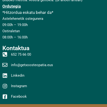
Ordutegia
*Hitzordua eskatu behar da*
Astelehenetik ostegunera
09:00h – 19:00h
Ostiraletan
08:00h – 16:00h
Kontaktua
652 75 66 00
info@getxoosteopatia.eus
Linkedin
Instagram
Facebook