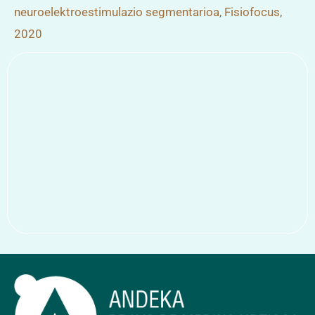
neuroelektroestimulazio segmentarioa, Fisiofocus,
2020