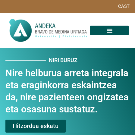
CAST
NIRI BURUZ
Nire helburua arreta integrala
eta eraginkorra eskaintzea
da, nire pazienteen ongizatea
eta osasuna sustatuz.
Hitzordua eskatu