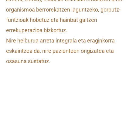
organismoa berrorekatzen laguntzeko, gorputz-
funtzioak hobetuz eta hainbat gaitzen
errekuperazioa bizkortuz.
Nire helburua arreta integrala eta eraginkorra
eskaintzea da, nire pazienteen ongizatea eta
osasuna sustatuz.