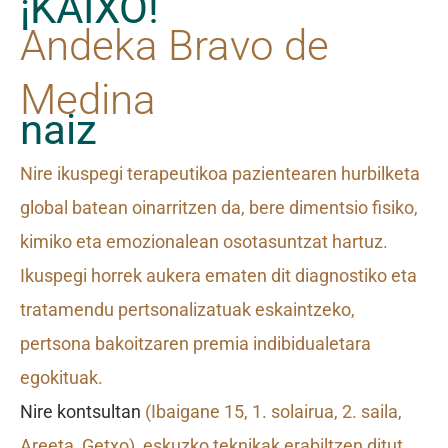
¡KAIXO!
Andeka Bravo de
Medina
naiz
Nire ikuspegi terapeutikoa pazientearen hurbilketa
global batean oinarritzen da, bere dimentsio fisiko,
kimiko eta emozionalean osotasuntzat hartuz.
Ikuspegi horrek aukera ematen dit diagnostiko eta
tratamendu pertsonalizatuak eskaintzeko,
pertsona bakoitzaren premia indibidualetara
egokituak.
Nire kontsultan
(Ibaigane 15, 1. solairua, 2. saila,
Areeta, Getxo), eskuzko teknikak erabiltzen ditut