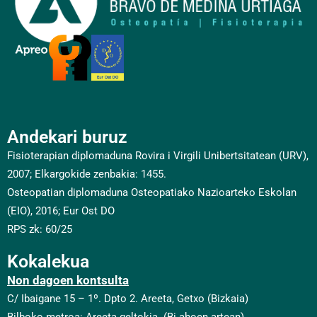
Andekari buruz
Fisioterapian diplomaduna Rovira i Virgili Unibertsitatean (URV),
2007; Elkargokide zenbakia: 1455.
Osteopatian diplomaduna Osteopatiako Nazioarteko Eskolan
(EIO), 2016; Eur Ost DO
RPS zk: 60/25
Kokalekua
Non dagoen kontsulta
C/ Ibaigane 15 – 1º. Dpto 2.
Areeta, Getxo (Bizkaia)
Bilboko metroa: Areeta geltokia. (Bi ahoen artean)