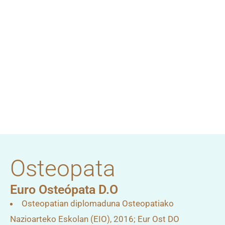
Osteopata
Euro Osteópata D.O
Osteopatian diplomaduna Osteopatiako
Nazioarteko Eskolan (EIO), 2016; Eur Ost DO