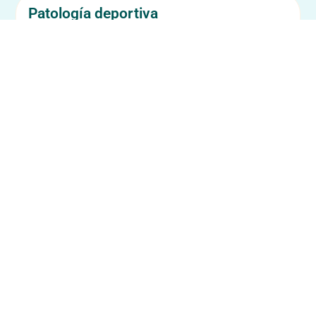
Patología deportiva
Roturas fibrilares, lesiones musculares, lesiones
ligamentosas, lesiones tendinosas, pre y post
competiciones, pubalgias, etc
Patología reumática